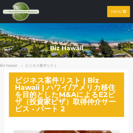
MENU
Biz Hawaii
Biz Hawaii
ビジネス案件リスト
>
ビジネス案件リスト | Biz
Hawaii | ハワイ/アメリカ移住
を目的としたM&AによるE2ビ
ザ（投資家ビザ）取得仲介サー
ビス - パート 2