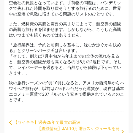
空会社の負担となっています。手荷物の問題は、パンデミッ
クで失われた時間を取り戻そうとする旅行者のために、世界
中の空港で急激に増えている問題のリストのひとつです。
また、燃料費の高騰と需要の高まりによって、航空券の値段
の高騰も旅行者を悩ませます。しかしながら、こうした高騰
はいつまでも続くものではありません。
「旅行業界は、予約と前倒しを基本に、沈むか泳ぐかを決め
る」とグリーンバーグ氏は言います。
「そして、例えば7月中旬から年末までの全体の流れを見る
と、航空券の値段が最も高くなるのは8月の2週目です。そし
て、レイバーデーを過ぎると、当然ながら値段は下がってい
きます」。
秋の旅行シーズンの9月10月になると、アメリカ西海岸からハ
ワイへの旅行が、以前は775ドル台だった運賃が、現在は基本
エコノミー運賃で237ドルという安さで提供されているとのこ
とです。
【ワイキキ】過去25年で最大の高波
【渡航情報】JAL10月運行スケジュールを発