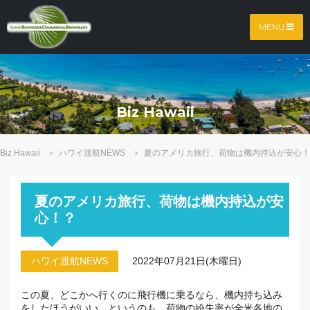
MENU
Biz Hawaii
Biz Hawaii
ハワイ渡航NEWS
夏のアメリカ旅行、荷物は機内持込が安心！
>
>
夏のアメリカ旅行、荷物は機内持込が安
心！？
ハワイ渡航NEWS
2022年07月21日(木曜日)
この夏、どこかへ行くのに飛行機に乗るなら、機内持ち込み
をしたほうがいい…というのも、荷物の紛失率が全米各地の