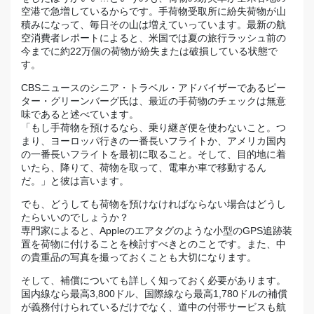
空港で急増しているからです。手荷物受取所に紛失荷物が山
積みになって、毎日その山は増えていっています。最新の航
空消費者レポートによると、米国では夏の旅行ラッシュ前の
今までに約22万個の荷物が紛失または破損している状態で
す。
CBSニュースのシニア・トラベル・アドバイザーであるピー
ター・グリーンバーグ氏は、最近の手荷物のチェックは無意
味であると述べています。
「もし手荷物を預けるなら、乗り継ぎ便を使わないこと。つ
まり、ヨーロッパ行きの一番長いフライトか、アメリカ国内
の一番長いフライトを最初に取ること。そして、目的地に着
いたら、降りて、荷物を取って、電車か車で移動するん
だ。」と彼は言います。
でも、どうしても荷物を預けなければならない場合はどうし
たらいいのでしょうか？
専門家によると、Appleのエアタグのような小型のGPS追跡装
置を荷物に付けることを検討すべきとのことです。また、中
の貴重品の写真を撮っておくことも大切になります。
そして、補償についても詳しく知っておく必要があります。
国内線なら最高3,800ドル、国際線なら最高1,780ドルの補償
が義務付けられているだけでなく、道中の付帯サービスも航