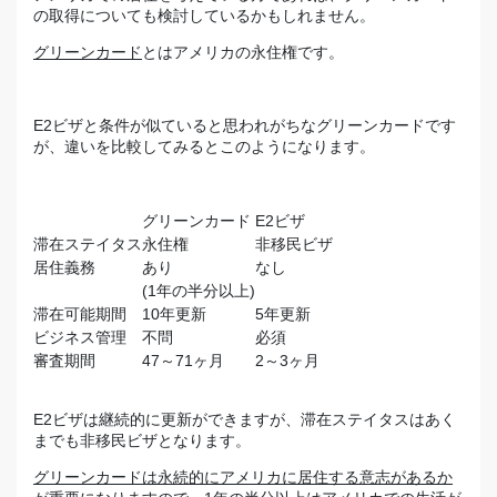
の取得についても検討しているかもしれません。
グリーンカード
とはアメリカの永住権です。
E2ビザと条件が似ていると思われがちなグリーンカードです
が、違いを比較してみるとこのようになります。
グリーンカード
E2ビザ
滞在ステイタス
永住権
非移民ビザ
居住義務
あり
なし
(1年の半分以上)
滞在可能期間
10年更新
5年更新
ビジネス管理
不問
必須
審査期間
47～71ヶ月
2～3ヶ月
E2ビザは継続的に更新ができますが、滞在ステイタスはあく
までも非移民ビザとなります。
グリーンカードは永続的にアメリカに居住する意志があるか