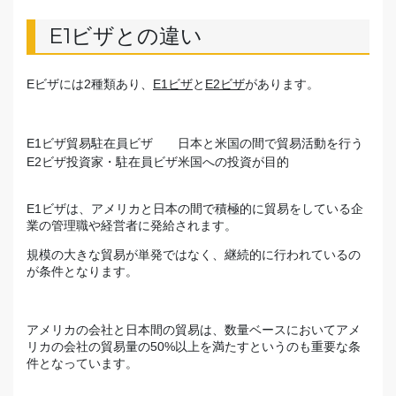
E1ビザとの違い
Eビザには2種類あり、
E1ビザ
と
E2ビザ
があります。
E1ビザ
貿易駐在員ビザ
日本と米国の間で貿易活動を行う
E2ビザ
投資家・駐在員ビザ
米国への投資が目的
E1ビザは、アメリカと日本の間で積極的に貿易をしている企
業の管理職や経営者に発給されます。
規模の大きな貿易が単発ではなく、継続的に行われているの
が条件となります。
アメリカの会社と日本間の貿易は、数量ベースにおいてアメ
リカの会社の貿易量の50%以上を満たすというのも重要な条
件となっています。