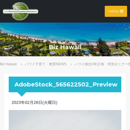
MENU
Biz Hawaii
Biz Hawaii
ハワイ子育て・教育NEWS
ハワイ移住3年計画 特別セミナー
>
>
AdobeStock_565622502_Preview
2023年02月28日(火曜日)