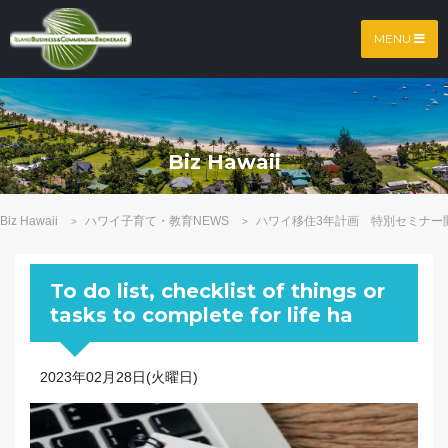
MENU
Biz Hawaii
Biz Hawaii
ハワイ子育て・教育NEWS
ハワイ移住3年計画 特別セミナー
>
>
To do list, checklist of things or
tasks to complete for life ha
2023年02月28日(火曜日)